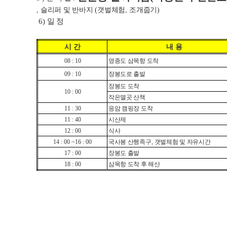
슬리퍼 및 반바지
갯벌체험
조개줍기
,
(
,
)
6)
일 정
시 간
내 용
08 : 10
영종도 삼목항 도착
09 : 10
장봉도로 출발
장봉도 도착
10 : 00
작은멸곳 산책
11 : 30
응암 캠핑장 도착
11 : 40
시산제
12 : 00
식사
14 : 00 ~16 : 00
국사봉 산행족구
,
갯벌체험 및 자유시간
17 : 00
장봉도 출발
18 : 00
삼목항 도착 후 해산