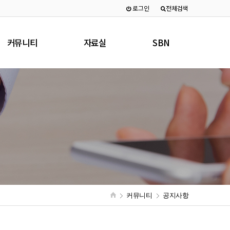
로그인
전체검색
커뮤니티
자료실
SBN
공지사항
PHOTO
현역/특우회
행사일정
일반자료실
창립멤버/역대회장
MOVIE
회원사현황
매거진
커뮤니티
공지사항