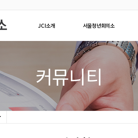
JCI소개
서울청년회의소
JCI소개
서울JC소개
JCI강령 / JCI신조
정관 및 제규정
커뮤니티
세네타
국내외JC
사무국약도