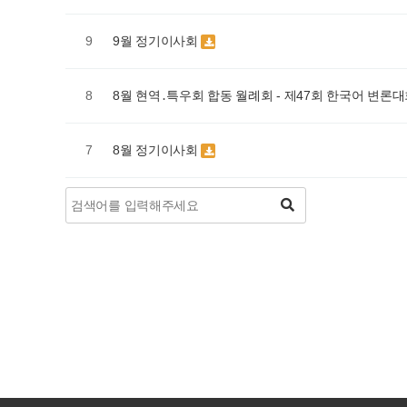
9월 정기이사회
9
8월 현역․특우회 합동 월례회 - 제47회 한국어 변론
8
8월 정기이사회
7
처음
맨끝