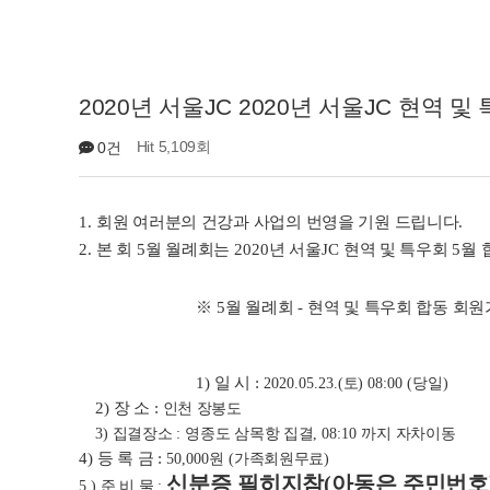
2020년 서울JC 2020년 서울JC 현역 
Hit 5,109회
0건
1
.
회원 여러분의 건강과 사업의 번영을 기원 드립니다
.
2.
본 회
5
월 월례회는
2020
년 서울
JC
현역 및 특우회
5
월 
※
5
월 월례회
-
현역 및 특우회 합동 회
1)
일 시
:
토
당일
2020.05.23.(
) 08:00 (
)
2)
장 소
:
인천 장봉도
집결장소
영종도 삼목항 집결
까지 자차이동
3)
:
, 08:10
4)
등 록 금
:
원
가족회원무료
50,000
(
)
신분증 필히지참
(
아동은 주민번호
준 비 물
5 )
: